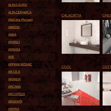
ALPAS EURO
ALTA CERAMICA
CALACATTA
CHE
AltaCera (Россия)
AMADIS
ANKA
APARICI
APAVISA
APE
APPIANI MOSAIC
COOL
COT
AR.CE.A
ARANDA
ARCANA
ARCHITEZA
ARGENTA
ARIANA