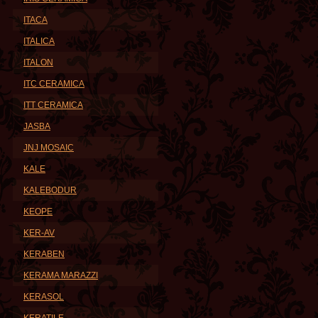
ITACA
ITALICA
ITALON
ITC CERAMICA
ITT CERAMICA
JASBA
JNJ MOSAIC
KALE
KALEBODUR
KEOPE
KER-AV
KERABEN
KERAMA MARAZZI
KERASOL