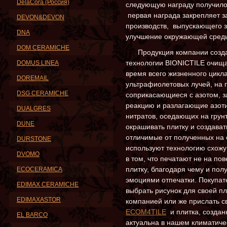
DelaCora (Россия)
следующую награду получило
первая награда закрепляет за
DEVON&DEVON
производств, выпускающего 
DNA
улучшение окружающей сред
DOM CERAMICHE
Продукция компании созда
технологии BIONICTILE очища
DOMUS LINEA
время всего жизненного цикл
DOREMAIL
ультрафиолетовых лучей, на 
DSG CERAMICHE
соприкасающиеся с азотом, з
реакцию и разлагающие азот
DUALGRES
нитратов, оседающих на грун
DUNE
окрашивать плитку и создава
отличимые от полученных на 
DURSTONE
используют технологию схожу
DVOMO
в том, что печатают не на по
плитку, благодаря чему и по
ECOCERAMICA
эмоциями отпечатки. Покупа
EDIMAX CERAMICHE
выбрать рисунок для своей п
EDIMAXASTOR
компанией или же прислать 
ECOM4TILE
и плитка, создан
EL BARCO
актуальна в нашем климатичес