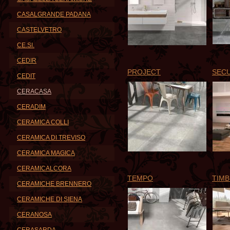
CASALGRANDE PADANA
CASTELVETRO
CE.SI.
CEDIR
PROJECT
SEC
CEDIT
CERACASA
CERADIM
CERAMICA COLLI
CERAMICA DI TREVISO
CERAMICA MAGICA
CERAMICALCORA
TEMPO
TIM
CERAMICHE BRENNERO
CERAMICHE DI SIENA
CERANOSA