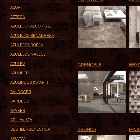
AZORI
AZTECA
AZULEJOS ALCOR S.L.
AZULEJOS BENADRESA
AZULEJOS BORJA
AZULEJOS MALLOL
AZULEV
GRENOBLE
HEX
AZULIBER
AZULINDUS & MARTI
BALDOCER
BARDELLI
BAYKER
BELLAVISTA
KRONOS
MAJE
BESTILE - BENESTICA
BISAZZA