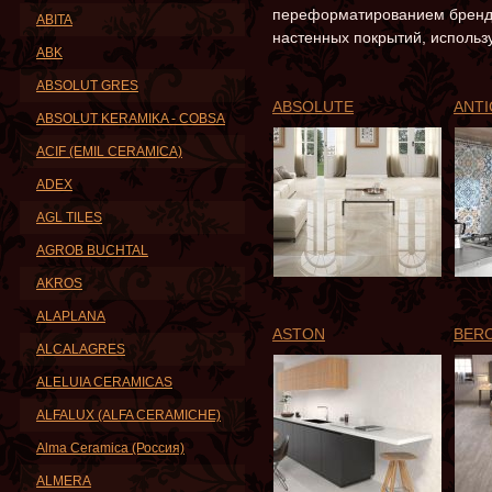
переформатированием бренда
ABITA
настенных покрытий, использу
ABK
ABSOLUT GRES
ABSOLUTE
ANTI
ABSOLUT KERAMIKA - COBSA
ACIF (EMIL CERAMICA)
ADEX
AGL TILES
AGROB BUCHTAL
AKROS
ALAPLANA
ASTON
BER
ALCALAGRES
ALELUIA CERAMICAS
ALFALUX (ALFA CERAMICHE)
Alma Ceramica (Россия)
ALMERA