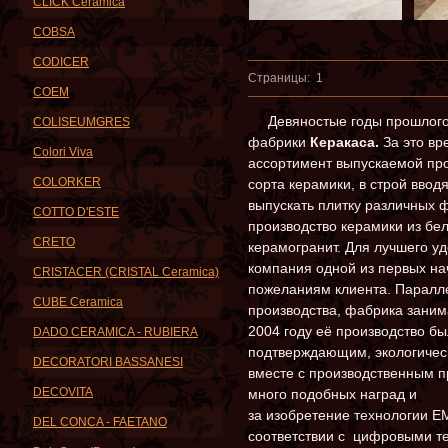
CLICK Ceramica
COBSA
CODICER
Страницы:
1
COEM
Девяностые годы прошлого с
COLISEUMGRES
фабрики
Керакаса
.
За это вр
Colori Viva
ассортимент выпускаемой про
COLORKER
сорта керамики, в строй ввод
выпускать плитку различных 
COTTO D'ESTE
производство керамики из бел
CRETO
керамогранит. Для лучшего у
компания одной из первых на
CRISTACER (CRISTAL Ceramica)
пожеланиям клиента. Паралл
CUBE Ceramica
производства, фабрика заним
2004 году её производство б
DADO CERAMICA - RUBIERA
подтверждающим, экологическ
DECORATORI BASSANESI
вместе с производственным п
DECOVITA
много подобных наград и
за изобретение технологии E
DEL CONCA - FAETANO
соответствии с цифровыми те