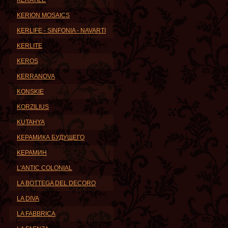
KERATILE
KERION MOSAICS
KERLIFE - SINFONIA - NAVARTI
KERLITE
KEROS
KERRANOVA
KONSKIE
KORZILIUS
KUTAHYA
KЕРАМИКА БУДУЩЕГО
KЕРАМИН
L'ANTIC COLONIAL
LA BOTTEGA DEL DECORO
LA DIVA
LA FABBRICA