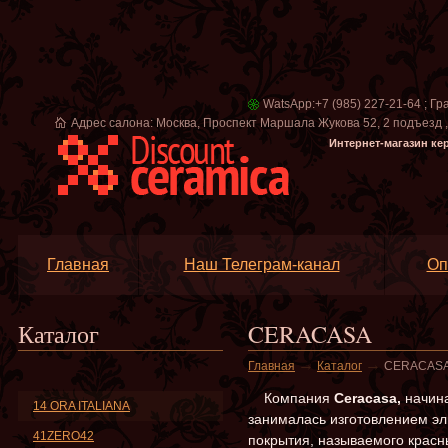
WatsApp:+7 (985) 227-21-64 ; Гр
Адрес салона: Москва, Проспект Маршала Жукова 52, 2 подъезд , в
Интернет-магазин ке
Главная
Наш Телеграм-канал
Оп
Каталог
CERACASA
→
→
Главная
Каталог
CERACAS
Компания
Ceracasa,
начина
14 ORA ITALIANA
занималась изготовлением эл
41ZERO42
покрытия, называемого красн