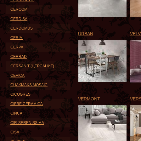
CERASARDA
CERCOM
CERDISA
CERDOMUS
URBAN
VELV
CERIM
CERPA
CERRAD
CERSANIT (ЦЕРСАНИТ)
CEVICA
CHAKMAKS MOSAIC
CICOGRES
VERMONT
VER
CIFRE CERAMICA
CINCA
CIR-SERENISSIMA
CISA