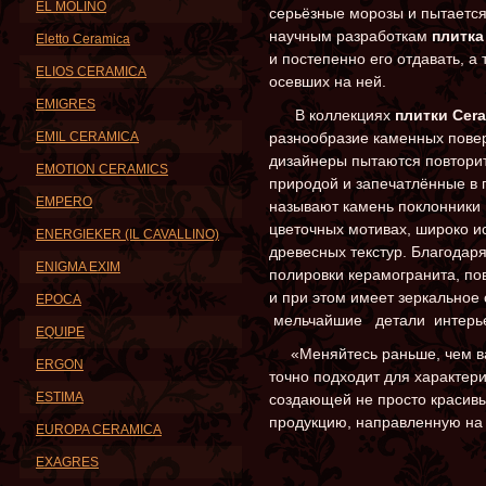
EL MOLINO
серьёзные морозы и пытается
научным разработкам
плитка
Eletto Ceramica
и постепенно его отдавать, а 
ELIOS CERAMICA
осевших на ней.
EMIGRES
В коллекциях
плитки Cer
EMIL CERAMICA
разнообразие каменных пове
дизайнеры пытаются повторит
EMOTION CERAMICS
природой и запечатлённые в 
EMPERO
называют камень поклонники 
цветочных мотивах, широко и
ENERGIEKER (IL CAVALLINO)
древесных текстур. Благодар
ENIGMA EXIM
полировки керамогранита, по
и при этом имеет зеркальное
EPOCA
мельчайшие детали интерь
EQUIPE
«Меняйтесь раньше, чем вас
ERGON
точно подходит для характе
ESTIMA
создающей не просто красивы
продукцию, направленную на
EUROPA CERAMICA
EXAGRES