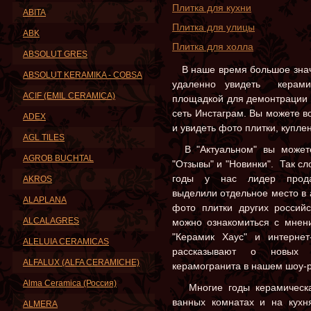
Плитка для кухни
ABITA
Плитка для улицы
ABK
Плитка для холла
ABSOLUT GRES
В наше время большое значе
ABSOLUT KERAMIKA - COBSA
удаленно увидеть керами
ACIF (EMIL CERAMICA)
площадкой для демонтрации 
сеть Инстаграм. Вы можете 
ADEX
и увидеть фото плитки, купле
AGL TILES
В "Актуальном" вы можете 
AGROB BUCHTAL
"Отзывы" и "Новинки". Так с
годы у нас лидер прод
AKROS
выделили отдельное место в 
ALAPLANA
фото плитки других российс
ALCALAGRES
можно ознакомиться с мнен
"Керамик Хаус" и интернет-
ALELUIA CERAMICAS
рассказывают о новых 
ALFALUX (ALFA CERAMICHE)
керамогранита в нашем шоу-
Alma Ceramica (Россия)
Многие годы керамическая
ванных комнатах и на кухня
ALMERA