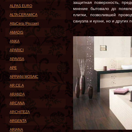
защитная поверхность, пред
ALPAS EURO
мнение бытовало до появле
плитки, позволившей прово
ALTA CERAMICA
санузла и кухни, но и других
AltaCera (Россия)
AMADIS
ANKA
APARICI
APAVISA
APE
APPIANI MOSAIC
AR.CE.A
ARANDA
ARCANA
ARCHITEZA
ARGENTA
ARIANA