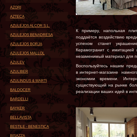
AZORI
AZTECA
AZULEJOS ALCOR S.L.
К примеру, напольная пли
AZULEJOS BENADRESA
поддаётся воздействию вред
успехом станет украшен
AZULEJOS BORJA
Керамогранит с имитацией
AZULEJOS MALLOL
незаменимый материал для п
AZULEV
Воспользуйтесь нашим пред
AZULIBER
в интернет-магазине намного
экономии времени. Интерн
AZULINDUS & MARTI
существующий на рынке боле
BALDOCER
реализации ваших идей в инт
BARDELLI
BAYKER
BELLAVISTA
BESTILE - BENESTICA
BISAZZA