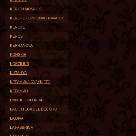
KERATILE
KERION MOSAICS
KERLIFE - SINFONIA - NAVARTI
KERLITE
KEROS
KERRANOVA
KONSKIE
KORZILIUS
KUTAHYA
KЕРАМИКА БУДУЩЕГО
KЕРАМИН
L'ANTIC COLONIAL
LA BOTTEGA DEL DECORO
LA DIVA
LA FABBRICA