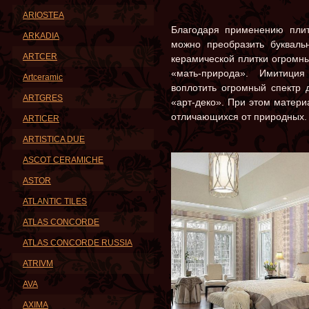
ARIOSTEA
Благодаря применению пли
ARKADIA
можно преобразить букваль
ARTCER
керамической плитки огромны,
«мать-природа». Имитици
Artceramic
воплотить огромный спектр 
ARTGRES
«арт-деко». При этом матер
отличающихся от природных.
ARTICER
ARTISTICA DUE
ASCOT CERAMICHE
ASTOR
ATLANTIC TILES
ATLAS CONCORDE
ATLAS CONCORDE RUSSIA
ATRIVM
AVA
AXIMA