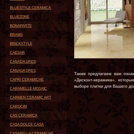
BLUESTYLE CERAMICA
BLUEZONE
BONAPARTE
BRAMS
BRICKSTYLE
CAESAR
CANADA GRES
CANAGA GRES
Также предлагаем вам ознак
CAPRI CERAMICHE
«Дисконт-керамика», которы
выборе плитки для Вашего до
CARAMELLE MOSAIC
CARMEN CERAMIC ART
CAROCIM
CAS CERAMICA
CASA DOLCE CASA
CASABELLA CERAMICHE