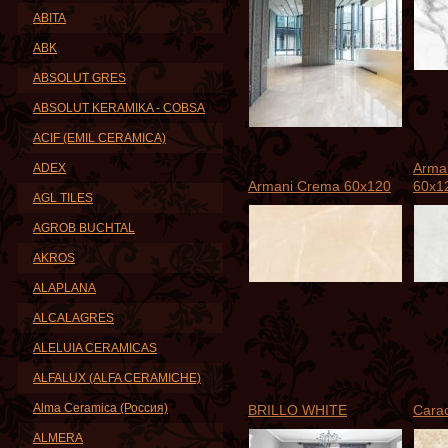
ABITA
ABK
ABSOLUT GRES
ABSOLUT KERAMIKA - COBSA
ACIF (EMIL CERAMICA)
Arman
ADEX
Armani Crema 60x120
60x1
AGL TILES
AGROB BUCHTAL
AKROS
ALAPLANA
ALCALAGRES
ALELUIA CERAMICAS
ALFALUX (ALFA CERAMICHE)
Alma Ceramica (Россия)
BRILLO WHITE
Cara
ALMERA