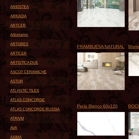
ARIOSTEA
ARKADIA
ARTCER
Artceramic
ARTGRES
FRAMBUESA NATURAL
Mont
ARTICER
ARTISTICA DUE
ASCOT CERAMICHE
ASTOR
ATLANTIC TILES
ATLAS CONCORDE
Perla Blanco 60x120
ROCI
ATLAS CONCORDE RUSSIA
ATRIVM
AVA
AXIMA