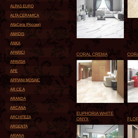
ALPAS EURO
ALTA CERAMICA
AltaCera (Россия)
AMADIS
ANKA
APARICI
CORAL CREMA
CORA
APAVISA
APE
APPIANI MOSAIC
AR.CE.A
ARANDA
ARCANA
EUPHORIA WHITE
ARCHITEZA
ONYX
FLO
ARGENTA
ARIANA