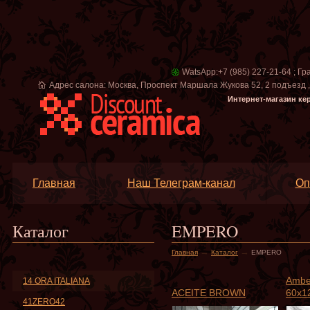
WatsApp:+7 (985) 227-21-64 ; Гр
Адрес салона: Москва, Проспект Маршала Жукова 52, 2 подъезд , в
Интернет-магазин ке
Главная
Наш Телеграм-канал
Оп
Каталог
EMPERO
→
→
Главная
Каталог
EMPERO
Ambe
14 ORA ITALIANA
ACEITE BROWN
60x1
41ZERO42