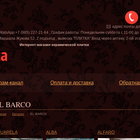
адрес почты д
WatsApp:+7 (985) 227-21-64 ; График работы: Понедельник-суббота с 11-00 до 
аршала Жукова 52, 2 подъезд , вывеска "ПЛИТКА".Вход через аптеку, 2-ой этаж 
Интернет-магазин керамической плитки
рам-канал
Оплата и доставка
Обратная
L BARCO
→
→
вная
Каталог
EL BARCO
CUARELA
ALBA
ALFARO