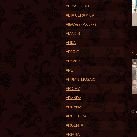
ALPAS EURO
ALTA CERAMICA
AltaCera (Россия)
AMADIS
ANKA
APARICI
NI
APAVISA
APE
APPIANI MOSAIC
AR.CE.A
ARANDA
ARCANA
Ст
ARCHITEZA
ARGENTA
ARIANA