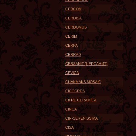
CERASARDA
CERCOM
CERDISA
CERDOMUS
CERIM
CERPA
CERRAD
CERSANIT (ЦЕРСАНИТ)
CEVICA
CHAKMAKS MOSAIC
CICOGRES
CIFRE CERAMICA
CINCA
CIR-SERENISSIMA
CISA