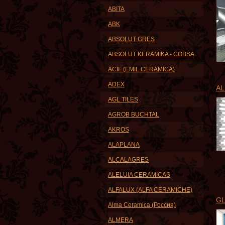
ABITA
ABK
ABSOLUT GRES
ABSOLUT KERAMIKA - COBSA
ACIF (EMIL CERAMICA)
ADEX
A
AGL TILES
AGROB BUCHTAL
AKROS
ALAPLANA
ALCALAGRES
ALELUIA CERAMICAS
ALFALUX (ALFA CERAMICHE)
G
Alma Ceramica (Россия)
ALMERA