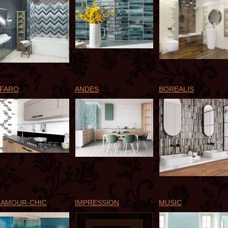
LFARO
ANDES
BOREALIS
LAMOUR-CHIC
IMPRESSION
MUSIC