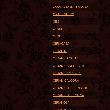
CASALGRANDE PADANA
CASTELVETRO
CE.SI.
CEDIR
CEDIT
CERACASA
CERADIM
CERAMICA COLLI
CERAMICA DI TREVISO
CERAMICA MAGICA
CERAMICALCORA
CERAMICHE BRENNERO
CERAMICHE DI SIENA
CERANOSA