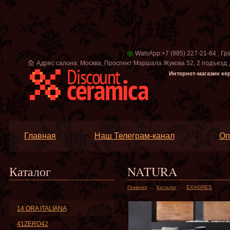
WatsApp:+7 (985) 227-21-64 ; Гр
Адрес салона: Москва, Проспект Маршала Жукова 52, 2 подъезд , в
Интернет-магазин ке
Главная
Наш Телеграм-канал
Оп
Каталог
NATURA
→
→
Главная
Каталог
EXAGRES
14 ORA ITALIANA
41ZERO42