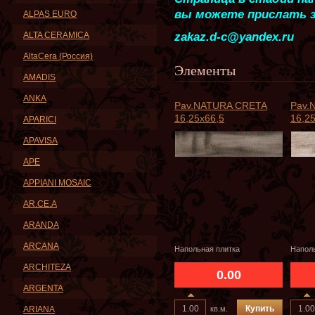
вы можете прислать з
ALPAS EURO
ALTA CERAMICA
zakaz.d-c@yandex.ru
AltaCera (Россия)
Элементы
AMADIS
ANKA
Pav.NATURA CRETA
Pav.
16,25x66,5
16,2
APARICI
APAVISA
APE
APPIANI MOSAIC
AR.CE.A
ARANDA
ARCANA
Напольная плитка
Наполь
ARCHITEZA
0.00
ARGENTA
Купить
ARIANA
кв.м.