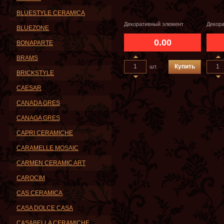
BLUESTYLE CERAMICA
Декоративный элемент
Декор
BLUEZONE
0.00
BONAPARTE
BRAMS
Купить
шт.
BRICKSTYLE
CAESAR
CANADA GRES
CANAGA GRES
CAPRI CERAMICHE
CARAMELLE MOSAIC
CARMEN CERAMIC ART
CAROCIM
CAS CERAMICA
CASA DOLCE CASA
CASABELLA CERAMICHE