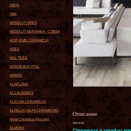
ABITA
ABK
ABSOLUT GRES
ABSOLUT KERAMIKA - COBSA
ACIF (EMIL CERAMICA)
ADEX
AGL TILES
AGROB BUCHTAL
AKROS
ALAPLANA
ALCALAGRES
ALELUIA CERAMICAS
ALFALUX (ALFA CERAMICHE)
Описание
Alma Ceramica (Россия)
150-016
ALMERA
Страница в стадии нап