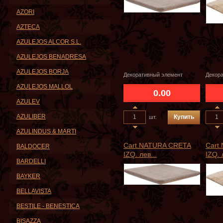
AZORI
AZTECA
AZULEJOS ALCOR S.L.
AZULEJOS BENADRESA
AZULEJOS BORJA
Декоративный элемент
Декор
AZULEJOS MALLOL
0.00
AZULEV
AZULIBER
Купить
шт.
AZULINDUS & MARTI
Cart.NATURA CRETA
Cart
BALDOCER
IZQ. лев...
IZQ. 
BARDELLI
BAYKER
BELLAVISTA
BESTILE - BENESTICA
BISAZZA