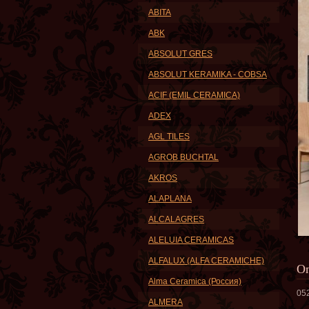
ABITA
ABK
ABSOLUT GRES
ABSOLUT KERAMIKA - COBSA
ACIF (EMIL CERAMICA)
ADEX
AGL TILES
AGROB BUCHTAL
AKROS
ALAPLANA
ALCALAGRES
ALELUIA CERAMICAS
ALFALUX (ALFA CERAMICHE)
О
Alma Ceramica (Россия)
05
ALMERA