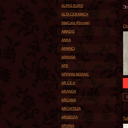
Э
ALPAS EURO
ALTA CERAMICA
AltaCera (Россия)
Cl
AMADIS
ANKA
APARICI
APAVISA
APE
APPIANI MOSAIC
AR.CE.A
ARANDA
ARCANA
ARCHITEZA
ARGENTA
Ta
ARIANA