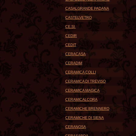
CASALGRANDE PADANA
CASTELVETRO
CE.SI.
CEDIR
CEDIT
CERACASA
CERADIM
CERAMICA COLLI
CERAMICA DI TREVISO
CERAMICA MAGICA
CERAMICALCORA
CERAMICHE BRENNERO
CERAMICHE DI SIENA
CERANOSA