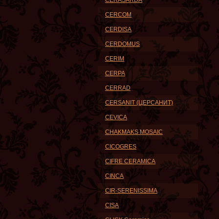
CERASARDA
CERCOM
CERDISA
CERDOMUS
CERIM
CERPA
CERRAD
CERSANIT (ЦЕРСАНИТ)
CEVICA
CHAKMAKS MOSAIC
CICOGRES
CIFRE CERAMICA
CINCA
CIR-SERENISSIMA
CISA