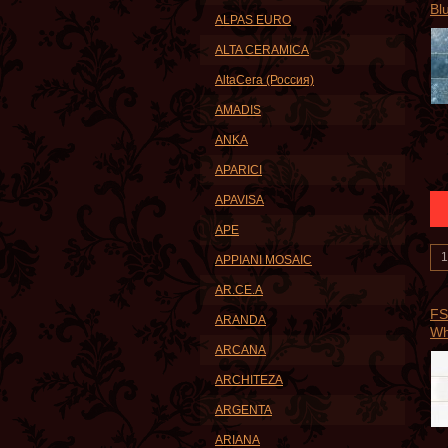
Bl
ALPAS EURO
ALTA CERAMICA
AltaCera (Россия)
AMADIS
ANKA
APARICI
APAVISA
APE
APPIANI MOSAIC
AR.CE.A
FS
ARANDA
Wh
ARCANA
ARCHITEZA
ARGENTA
ARIANA