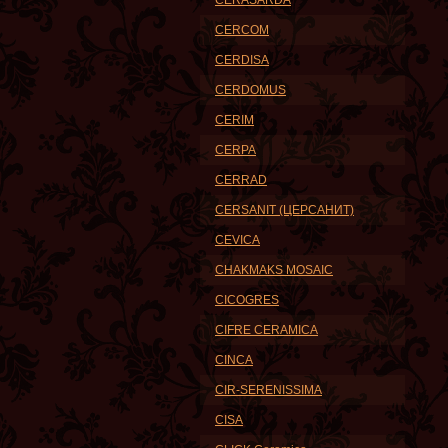
CERASARDA
CERCOM
CERDISA
CERDOMUS
CERIM
CERPA
CERRAD
CERSANIT (ЦЕРСАНИТ)
CEVICA
CHAKMAKS MOSAIC
CICOGRES
CIFRE CERAMICA
CINCA
CIR-SERENISSIMA
CISA