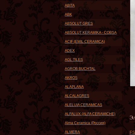
ABITA
ABK
ABSOLUT GRES
ABSOLUT KERAMIKA - COBSA
ACIF (EMIL CERAMICA)
ADEX
AGL TILES
AGROB BUCHTAL
AKROS
ALAPLANA
ALCALAGRES
ALELUIA CERAMICAS
ALFALUX (ALFA CERAMICHE)
Э
Alma Ceramica (Россия)
ALMERA
FS