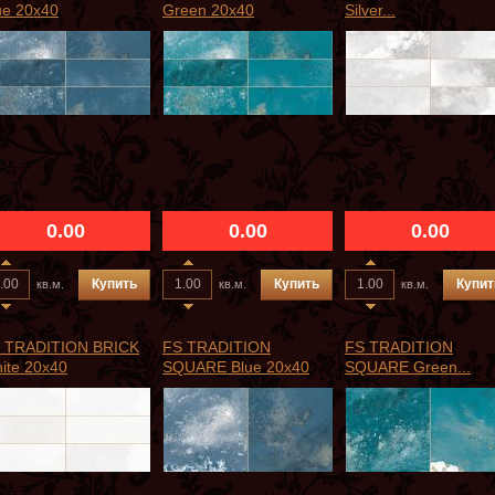
ue 20x40
Green 20x40
Silver...
0.00
0.00
0.00
Купить
Купить
Купит
кв.м.
кв.м.
кв.м.
 TRADITION BRICK
FS TRADITION
FS TRADITION
ite 20x40
SQUARE Blue 20x40
SQUARE Green...