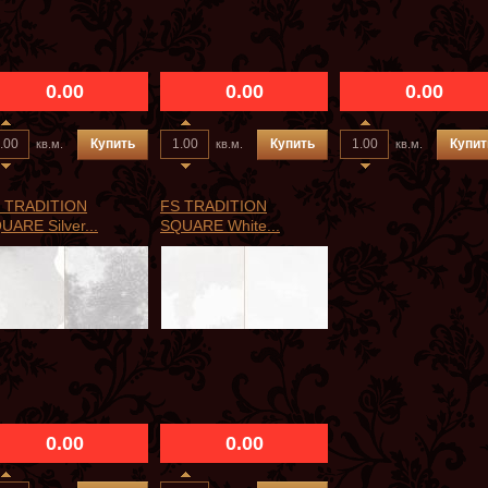
0.00
0.00
0.00
Купить
Купить
Купит
кв.м.
кв.м.
кв.м.
 TRADITION
FS TRADITION
UARE Silver...
SQUARE White...
0.00
0.00